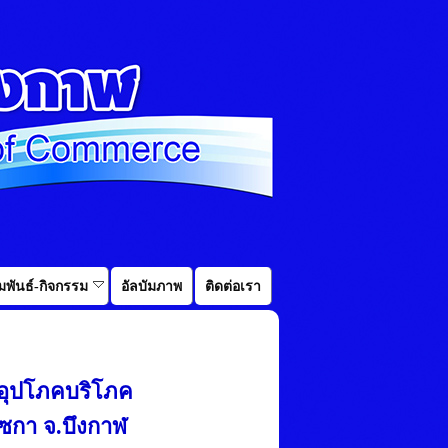
พันธ์-กิจกรรม
อัลบัมภาพ
ติดต่อเรา
งอุปโภคบริโภค
เซกา จ.บึงกาฬ