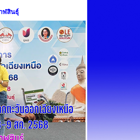
ฬสินธุ์