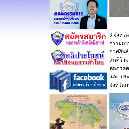
3 จังหวั
กรรมการ
กาฬสินธุ
สันติวิ
หอภาคตะ
และ ประ
จังหวัดกา