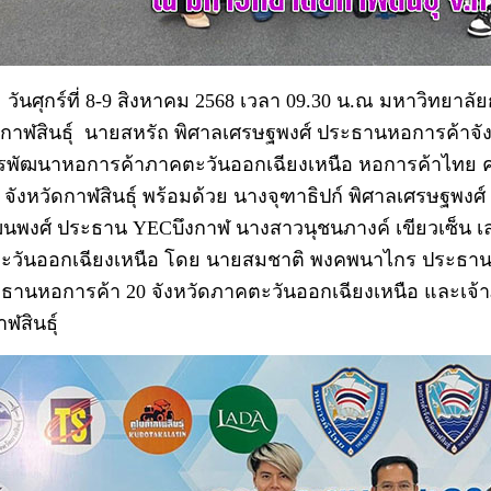
วันศุกร์ที่ 8-9 สิงหาคม 2568 เวลา 09.30 น.ณ มหาวิทยาลัย
ดกาฬสินธุ์
นายสหรัถ พิศาลเศรษฐพงศ์ ประธานหอการค้าจั
พัฒนาหอการค้าภาคตะวันออกเฉียงเหนือ หอการค้าไทย ครั้
์ จังหวัดกาฬสินธ์ุ พร้อมด้วย นางจุฑาธิปก์ พิศาลเศรษฐพง
วัฒนพงศ์ ประธาน YECบึงกาฬ นางสาวนุชนภางค์ เขียวเซ็น 
วันออกเฉียงเหนือ โดย นายสมชาติ พงคพนาไกร ประธานห
ธานหอการค้า 20 จังหวัดภาคตะวันออกเฉียงเหนือ และเจ้าภ
ฬสินธุ์