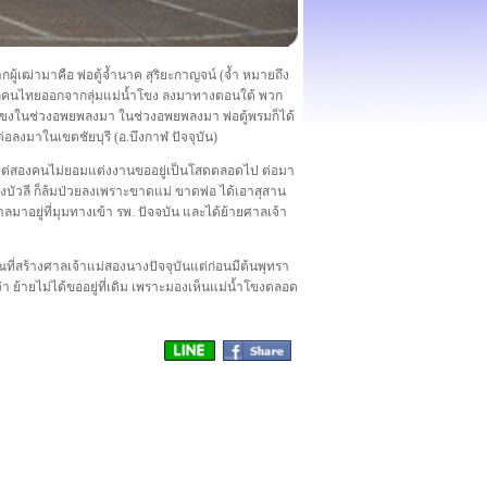
กผู้เฒ่ามาคือ พ่อตู้จ้ำนาค สุริยะกาญจน์ (จ้ำ หมายถึง
บไล่คนไทยออกจากลุ่มแม่น้ำโขง ลงมาทางตอนใต้ พวก
้ำโขงในช่วงอพยพลงมา ในช่วงอพยพลงมา พ่อตู้พรมก็ได้
อลงมาในเขตชัยบุรี (อ.บึงกาฬ ปัจจุบัน)
กาฬ แต่สองคนไม่ยอมแต่งงานขออยู่เป็นโสดตลอดไป ต่อมา
ะนางบัวลี ก็ล้มป่วยลงเพราะขาดแม่ ขาดพ่อ ได้เอาสุสาน
าลมาอยู่ที่มุมทางเข้า รพ. ปัจจบัน และได้ย้ายศาลเจ้า
วณที่สร้างศาลเจ้าแม่สองนางปัจจุบันแต่ก่อนมีต้นพุทรา
 ย้ายไม่ได้ขออยู่ที่เดิม เพราะมองเห็นแม่น้ำโขงตลอด