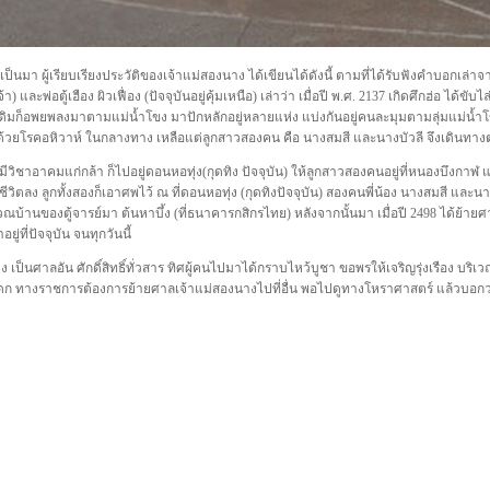
ป็นมา ผู้เรียบเรียงประวัติของเจ้าแม่สองนาง ได้เขียนได้ดังนี้ ตามที่ได้รับฟังคำบอกเล่าจา
 และพ่อตู้เฮือง ผิวเฟื่อง (ปัจจุบันอยู่คุ้มเหนือ) เล่าว่า เมื่อปี พ.ศ.
2137
เกิดศึกฮ่อ ได้ขั
ยเดิมก็อพยพลงมาตามแม่น้ำโขง มาปักหลักอยู่หลายแห่ง แบ่งกันอยู่คนละมุมตามลุ่มแม่น
ปด้วยโรคอหิวาห์ ในกลางทาง เหลือแต่ลูกสาวสองคน คือ นางสมสี และนางบัวลี จึงเดินทางต่
้ มีวิชาอาคมแก่กล้า ก็ไปอยู่ดอนหอทุ่ง(กุดทิง ปัจจุบัน) ให้ลูกสาวสองคนอยู่ที่หนองบึง
สียชีวิตลง ลูกทั้งสองก็เอาศพไว้ ณ ที่ดอนหอทุ่ง (กุดทิงปัจจุบัน) สองคนพี่น้อง นางสมสี แล
เวณบ้านของตู้จารย์มา ต้นหาบึ้ง
(
ที่ธนาคารกสิกรไทย) หลังจากนั้นมา เมื่อปี
2498
ได้ย้ายศ
ู่ที่ปัจจุบัน จนทุกวันนี้
 เป็นศาลอัน ศักดิ์สิทธิ์ทั่วสาร ทิศผู้คนไปมาได้กราบไหว้บูชา ขอพรให้เจริญรุ่งเรือง บริเ
กดก ทางราชการต้องการย้ายศาลเจ้าแม่สองนางไปที่อื่น พอไปดูทางโหราศาสตร์ แล้วบอกว่า