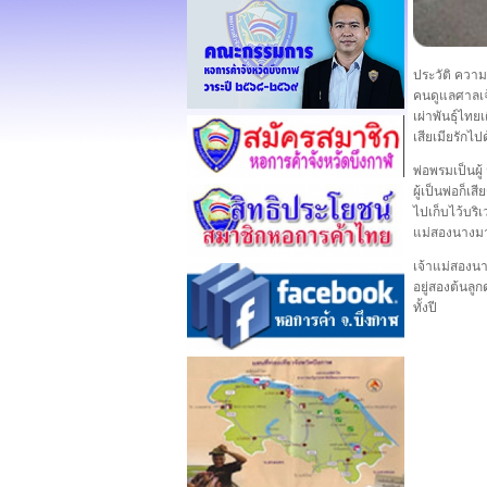
ประวัติ ความเ
คนดูแลศาลเจ้า)
เผ่าพันธุ์ไท
เสียเมียรักไ
พ่อพรมเป็นผู
ผู้เป็นพ่อก็เ
ไปเก็บไว้บริ
แม่สองนางมาอย
เจ้าแม่สองนาง
อยู่สองต้นลู
ทั้งปี